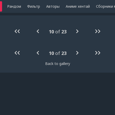
Рандом
Фильтр
Авторы
Аниме хентай
Сборники 
10
of
23
10
of
23
Back to gallery