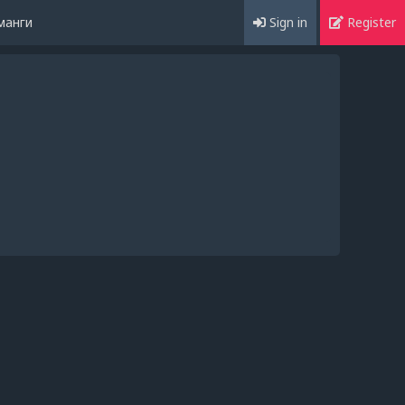
манги
Sign in
Register