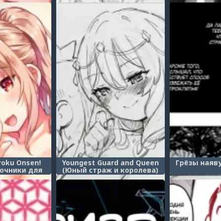
yoku Onsen!
Youngest Guard and Queen
Грёзы наяв
точники для
(Юный страж и королева)
купания без
ения!)