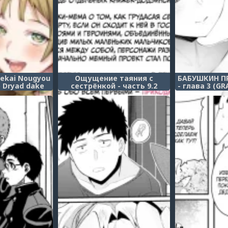
sekai Nougyou
Ощущение таяния с
БАБУШКИН ПР
o Dryad dake
сестрёнкой - часть 9.2
- глава 3 (G
u Tane Tsuke
(Onee-chan to Torokeru
Another -
tsu ~
Kimochi)