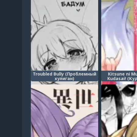
Troubled Bully (Проблемный
Kitsune ni Mu
хулиган)
Kudasai! (Ку
отправил
осторожен 