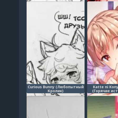
обслуживание)
Curious Bunny (Любопытный
Katte ni Kon
Кролик)
(Горячие ис
смешанного 
разреш