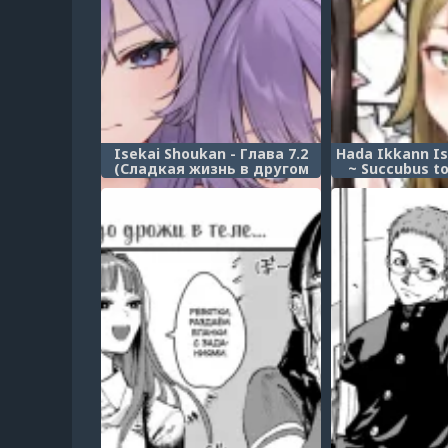
Isekai Shoukan - Глава 7.2
Hada Ikkann I
(Сладкая жизнь в другом
~ Succubus t
мире 7.2)
kara Hajimer
Seika