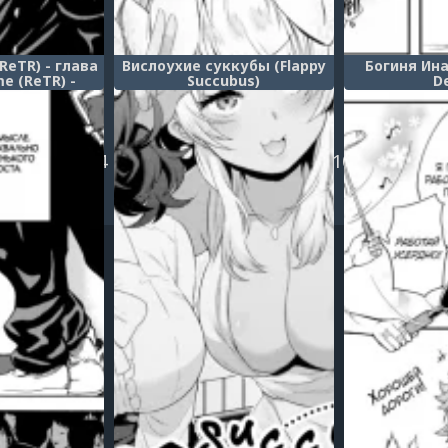
ReTR) - глава
Вислоухие суккубы (Flappy
Богиня Ина
me (ReTR) -
Succubus)
De
er 2)
2
3
4
5
6
7
8
9
10
...
222