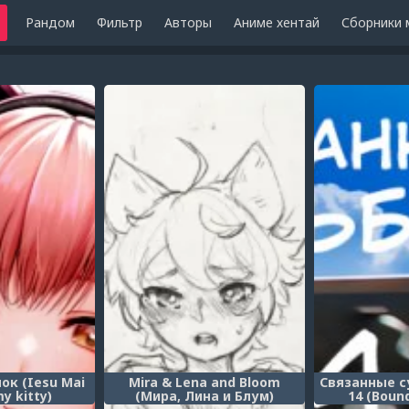
Рандом
Фильтр
Авторы
Аниме хентай
Сборники 
ок (Iesu Mai
Mira & Lena and Bloom
Связанные с
my kitty)
(Мира, Лина и Блум)
14 (Boun