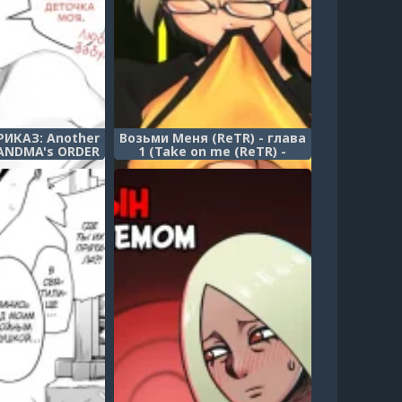
ИКАЗ: Another
Возьми Меня (ReTR) - глава
RANDMA's ORDER
1 (Take on me (ReTR) -
 chapter 3)
chapter 1)