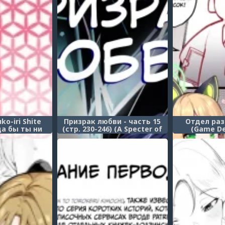
ko-iri Shite
Призрак любви - часть 15
Отдел раз
да бы ты ни
(стр. 230-246) (A Specter of
(Game D
ся, будь
Love)
Depa
с лисами!)