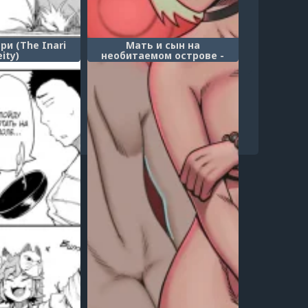
ри (The Inari
Мать и сын на
ity)
необитаемом острове -
глава 1 (Mother and Son on a
desert island - chapter 1)