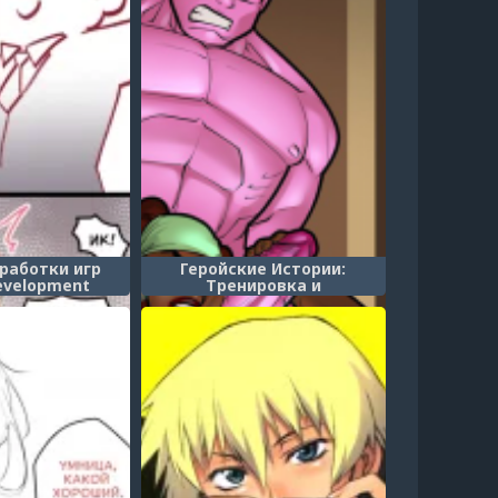
работки игр
Геройские Истории:
evelopment
Тренировка и
rtment)
Доминирование (Hero Tales
Comics - Training & Reigning)