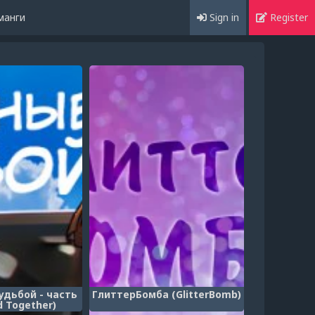
манги
Sign in
Register
удьбой - часть
ГлиттерБомба (GlitterBomb)
d Together)