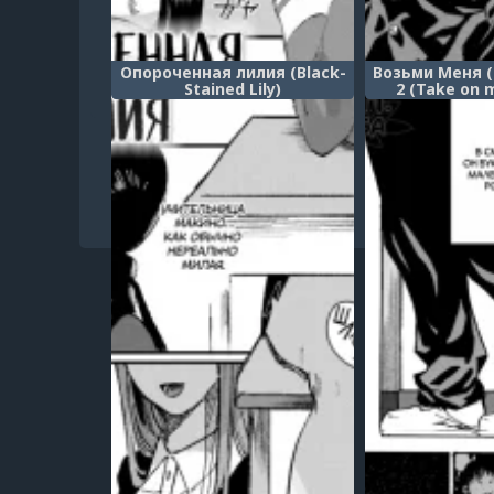
Опороченная лилия (Black-
Возьми Меня (
Stained Lily)
2 (Take on 
chapt
1