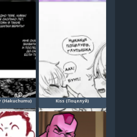
у (Hakuchumu)
Kiss (Поцелуй)