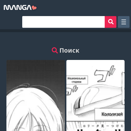
Рандом
Фильтр
Поиск
Авторы
Аниме хентай
Сборники манги
Sign in
Register