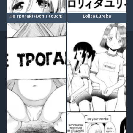
Не трогай! (Don't touch)
Lolita Eureka